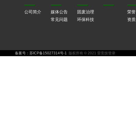
公司简介
媒体公告
固废治理
荣誉
常见问题
环保科技
资质
备案号：苏ICP备15027314号-1
版权所有 © 2021 雷竞技登录