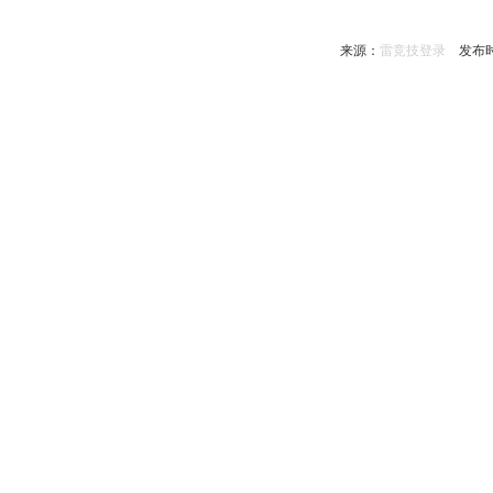
来源：
雷竞技登录
发布时间：