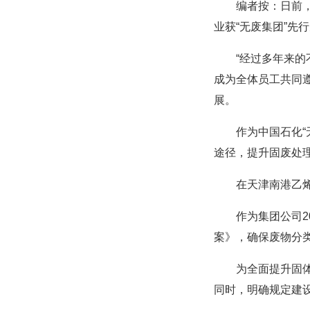
编者按：日前，中国
业获“无废集团”
“经过多年来的不懈
成为全体员工共同遵
展。
作为中国石化“无
途径，提升固废处
在天津南港乙烯项
作为集团公司20
案》，确保废物分
为全面提升固体废
同时，明确规定建