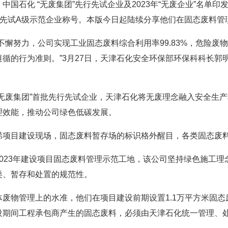
石化 “无废集团”先行先试企业及2023年“无废企业”名单
先行先试A级示范企业称号。本版今日起陆续分享他们在固态废料
努力，公司实现工业固态废料综合利用率99.83%，危险废物资
循的行为准则。”3月27日，天津石化安全环保部环保科科长
废集团”首批先行先试企业，天津石化将无废理念融入安全生产
理效能，推动公司绿色低碳发展。
目建设现场，固态废料暂存场的标识格外醒目，各类固态废料
23年建设项目固态废料管理示范工地，该公司坚持绿色施工理
类、暂存和处置的规范性。
物管理上的水准，他们在项目建设前期设置1.1万平方米固态
设期间工程承包商产生的固态废料，必须由天津石化统一管理、