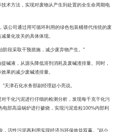
技术方法，实现对废物从产生到处置的全生命周期电
，该公司通过用可循环利用的绿色包装桶替代传统的废
装减量化攻关的具体体现。
阶段采取干预措施，减少废弃物产生。”
提碱液，从源头降低溶剂消耗及废碱渣排量。同时，
际效果的减少废碱渣排量。
”天津石化水务部副经理赵小亮说。
对干化污泥进行仔细的检测分析，发现每千克干化污
热电部高温锅炉进行掺烧，实现污泥造粒100%内部利
，活性污泥再利用实现经济与环保效益双赢。”赵小