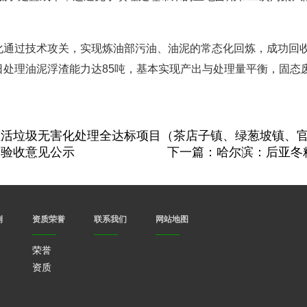
过技术攻关，实现炼油部污油、油泥的常态化回炼，成功回收
日处理油泥浮渣能力达85吨，基本实现产出与处理量平衡，固态
生活垃圾无害化处理全达标项目（茶店子镇、绿葱坡镇、
护验收意见公示
下一篇：哈尔滨：后亚冬
例
资质荣誉
联系我们
网站地图
荣誉
资质